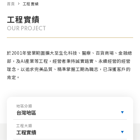
首頁
工程實績
工程實績
OUR PROJECT
於2001年營業範圍擴大至生化科技、醫療、百貨商場、金融總
部，及AI產業等工程，經營者秉持誠實踏實、永續經營的經營
理念，以追求完美品質、精準掌握工期為職志，已深獲客戶的
肯定。
地區分類
台灣地區
工程大類
工程實績