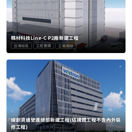
精材科技Line-C P2廠新建工程
台灣地區
工程實績
工廠廠辦
緯創資通營運總部新建工程(結構體工程不含內外裝
修工程)