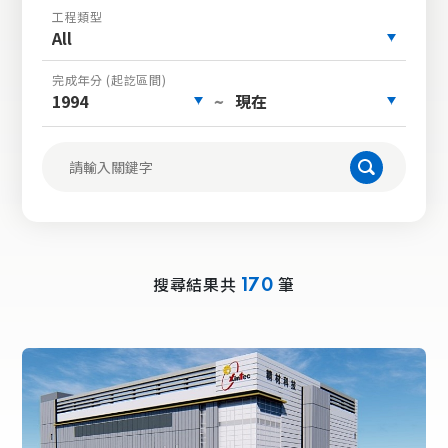
工程類型
All
完成年分 (起訖區間)
1994
現在
~
搜尋結果共
筆
170