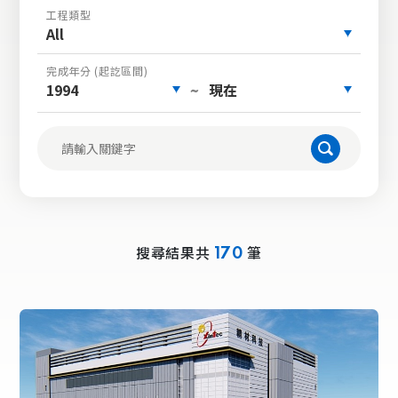
工程類型
All
完成年分 (起訖區間)
1994
現在
~
搜尋結果共
筆
170