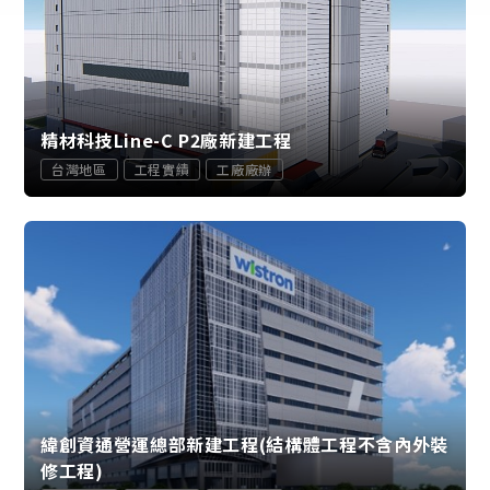
精材科技Line-C P2廠新建工程
台灣地區
工程實績
工廠廠辦
緯創資通營運總部新建工程(結構體工程不含內外裝
修工程)