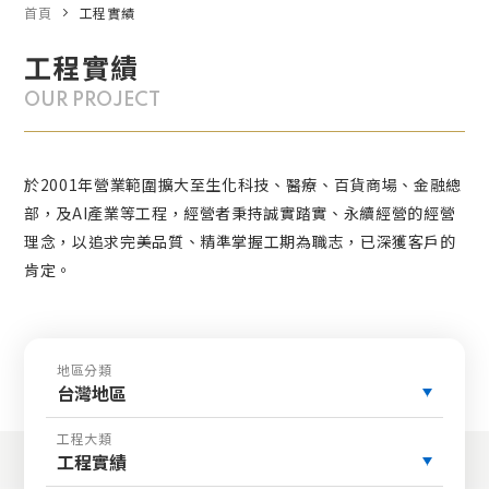
首頁
工程實績
工程實績
OUR PROJECT
於2001年營業範圍擴大至生化科技、醫療、百貨商場、金融總
部，及AI產業等工程，經營者秉持誠實踏實、永續經營的經營
理念，以追求完美品質、精準掌握工期為職志，已深獲客戶的
肯定。
地區分類
台灣地區
工程大類
工程實績