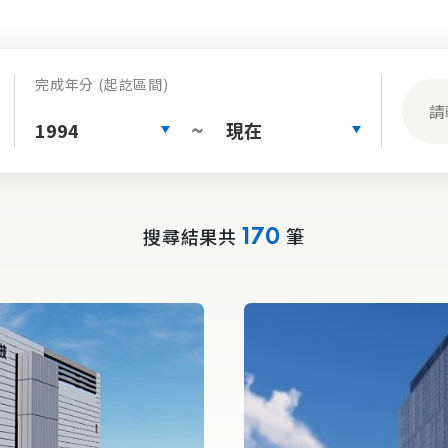
完成年分 (起訖區間)
1994
現在
~
搜尋結果共
筆
170