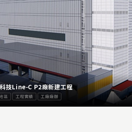
科技Line-C P2廠新建工程
地區
工程實績
工廠廠辦