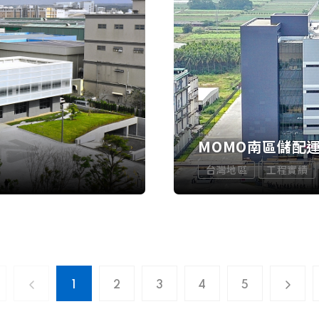
MOMO南區儲配
台灣地區
工程實績
1
2
3
4
5