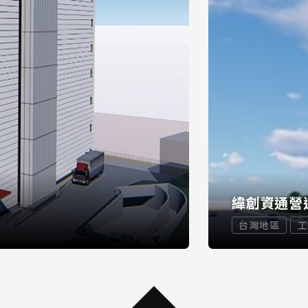
緯創資通營
台灣地區
工
...
READ MORE