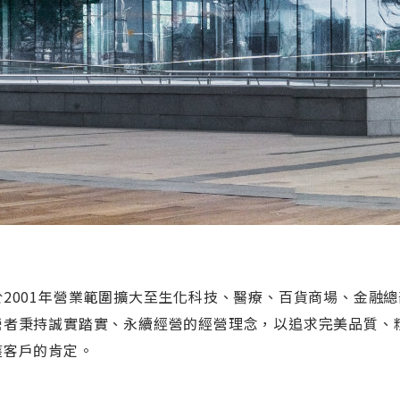
於2001年營業範圍擴大至生化科技、醫療、百貨商場、金融總
營者秉持誠實踏實、永續經營的經營理念，以追求完美品質、
獲客戶的肯定。