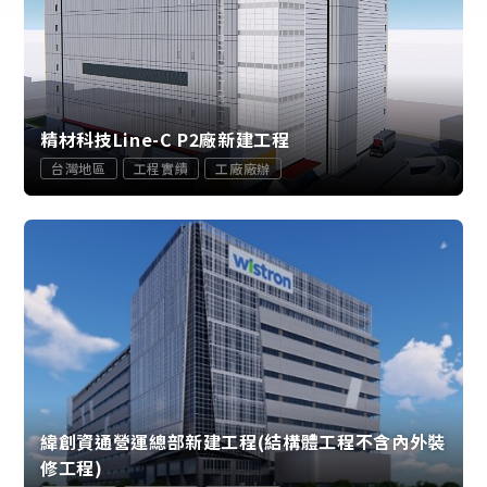
精材科技Line-C P2廠新建工程
台灣地區
工程實績
工廠廠辦
緯創資通營運總部新建工程(結構體工程不含內外裝
修工程)