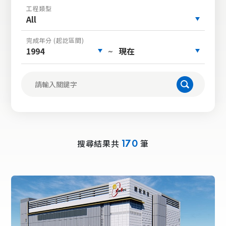
工程類型
All
完成年分 (起訖區間)
1994
現在
~
搜尋結果共
筆
170