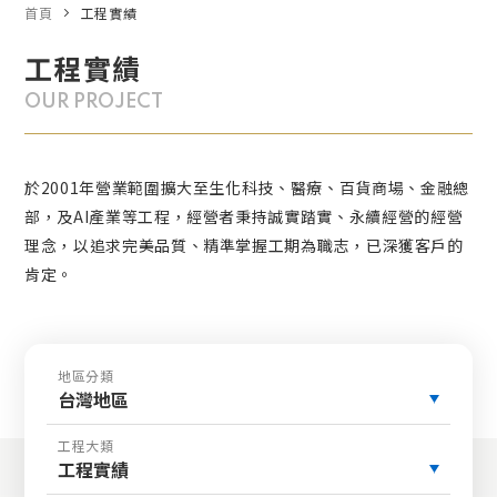
首頁
工程實績
工程實績
OUR PROJECT
於2001年營業範圍擴大至生化科技、醫療、百貨商場、金融總
部，及AI產業等工程，經營者秉持誠實踏實、永續經營的經營
理念，以追求完美品質、精準掌握工期為職志，已深獲客戶的
肯定。
地區分類
台灣地區
工程大類
工程實績