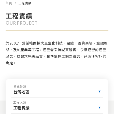
首頁
工程實績
工程實績
OUR PROJECT
於2001年營業範圍擴大至生化科技、醫療、百貨商場、金融總
部，及AI產業等工程，經營者秉持誠實踏實、永續經營的經營
理念，以追求完美品質、精準掌握工期為職志，已深獲客戶的
肯定。
地區分類
台灣地區
工程大類
工程實績