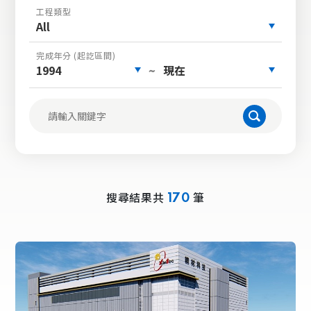
工程類型
All
完成年分 (起訖區間)
1994
現在
~
搜尋結果共
筆
170