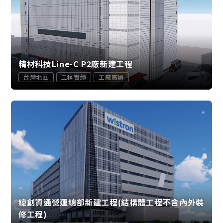
精材科技Line-C P2廠新建工程
台灣地區
工程實績
工廠廠辦
緯創資通營運總部新建工程(結構體工程不含內外裝
修工程)