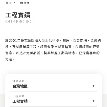
首頁
工程實績
工程實績
OUR PROJECT
於2001年營業範圍擴大至生化科技、醫療、百貨商場、金融總
部，及AI產業等工程，經營者秉持誠實踏實、永續經營的經營
理念，以追求完美品質、精準掌握工期為職志，已深獲客戶的
肯定。
地區分類
台灣地區
工程大類
工程實績