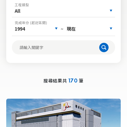
工程類型
All
完成年分 (起訖區間)
1994
現在
~
搜尋結果共
筆
170