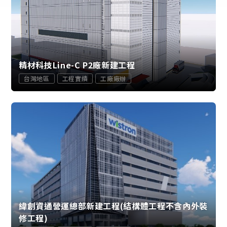
精材科技Line-C P2廠新建工程
台灣地區
工程實績
工廠廠辦
緯創資通營運總部新建工程(結構體工程不含內外裝
修工程)