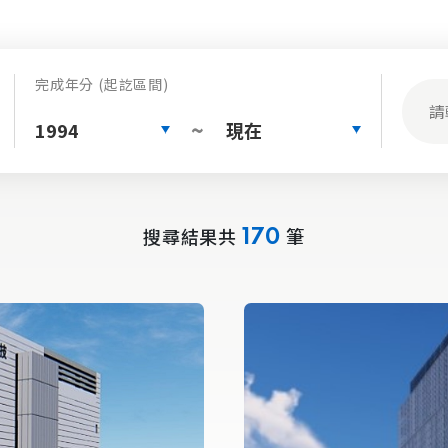
完成年分 (起訖區間)
1994
現在
~
搜尋結果共
筆
170