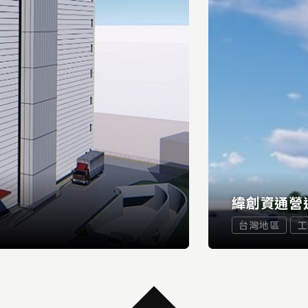
緯創資通營
台灣地區
工
...
READ MORE