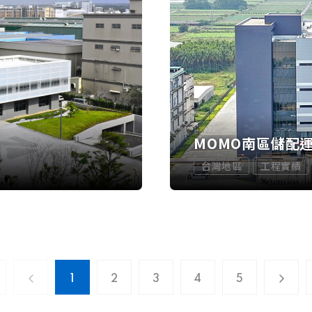
MOMO南區儲配
台灣地區
工程實績
1
2
3
4
5