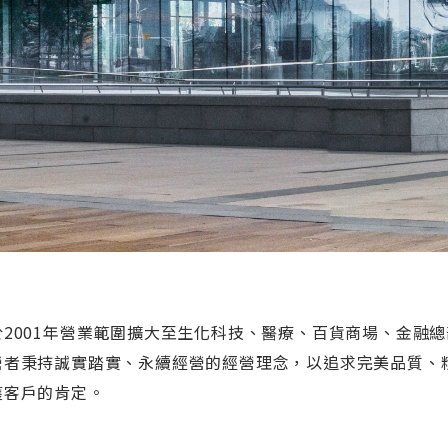
於2001年營業範圍擴大至生化科技、醫療、百貨商場、金融總
營者秉持誠實踏實、永續經營的經營理念，以追求完美品質、
獲客戶的肯定。