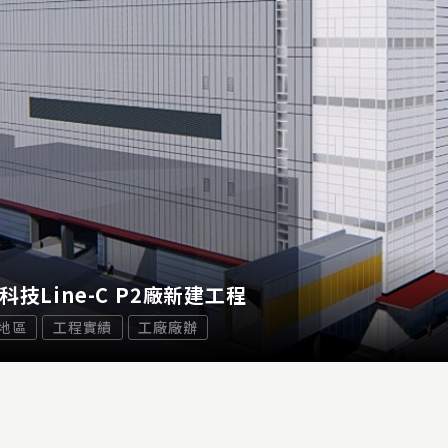
科技Line-C P2廠新建工程
地區
工程實績
工廠廠辦