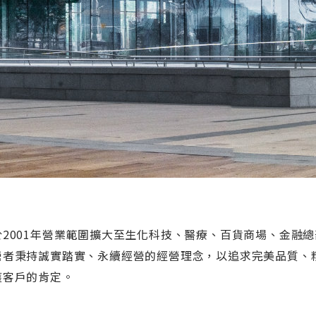
於2001年營業範圍擴大至生化科技、醫療、百貨商場、金融總
營者秉持誠實踏實、永續經營的經營理念，以追求完美品質、
獲客戶的肯定。