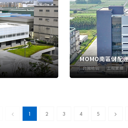
MOMO南區儲配
台灣地區
工程實績
1
2
3
4
5