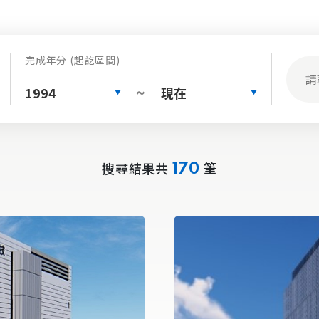
完成年分 (起訖區間)
1994
現在
~
搜尋結果共
筆
170