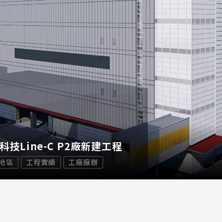
科技Line-C P2廠新建工程
地區
工程實績
工廠廠辦