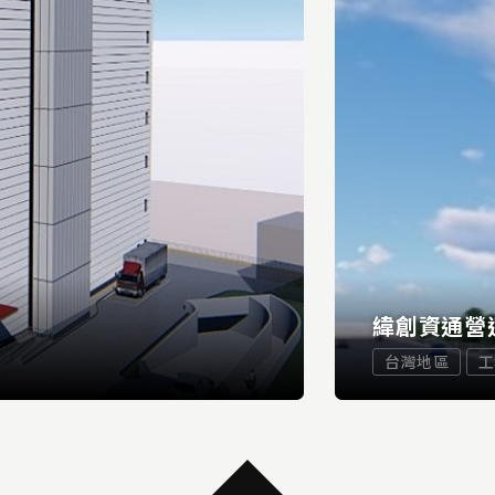
緯創資通營
台灣地區
工
...
READ MORE