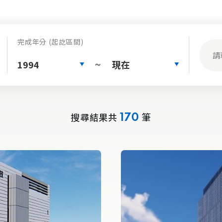
完成年分 (起訖區間)
1994
現在
~
搜尋結果共
筆
170