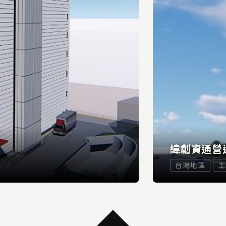
緯創資通營
台灣地區
工
...
READ MORE