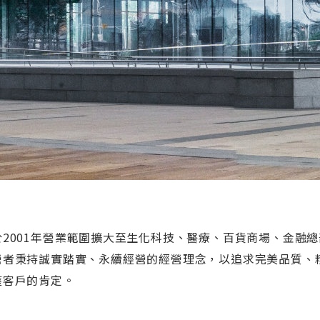
於2001年營業範圍擴大至生化科技、醫療、百貨商場、金融總
營者秉持誠實踏實、永續經營的經營理念，以追求完美品質、
獲客戶的肯定。