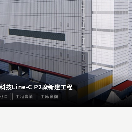
科技Line-C P2廠新建工程
地區
工程實績
工廠廠辦