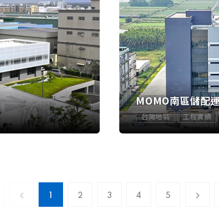
MOMO南區儲配
台灣地區
工程實績
1
2
3
4
5