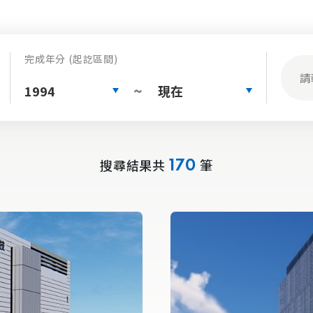
完成年分 (起訖區間)
1994
現在
~
搜尋結果共
筆
170