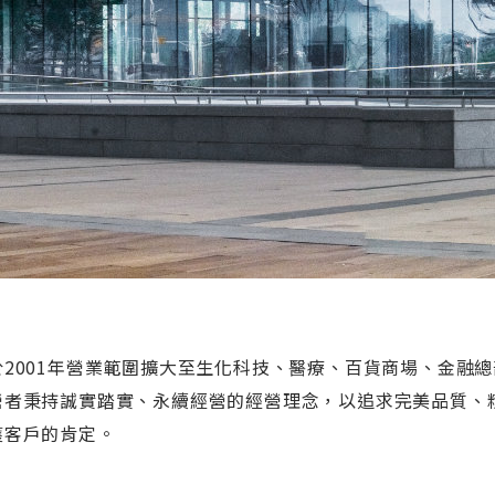
於2001年營業範圍擴大至生化科技、醫療、百貨商場、金融總
營者秉持誠實踏實、永續經營的經營理念，以追求完美品質、
獲客戶的肯定。