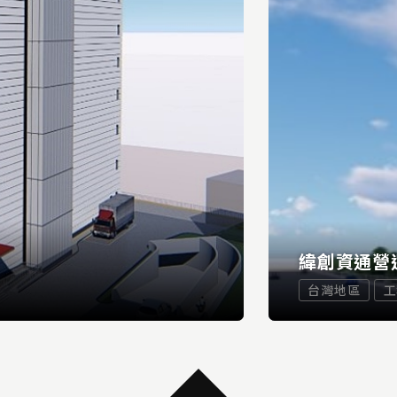
緯創資通營
台灣地區
工
...
READ MORE