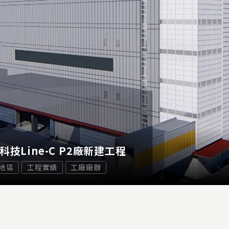
科技Line-C P2廠新建工程
地區
工程實績
工廠廠辦