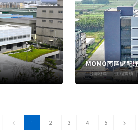
MOMO南區儲配
台灣地區
工程實績
1
2
3
4
5