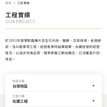
首頁
工程實績
工程實績
OUR PROJECT
於2001年營業範圍擴大至生化科技、醫療、百貨商場、金融總
部，及AI產業等工程，經營者秉持誠實踏實、永續經營的經營
理念，以追求完美品質、精準掌握工期為職志，已深獲客戶的
肯定。
地區分類
台灣地區
工程大類
在建工程