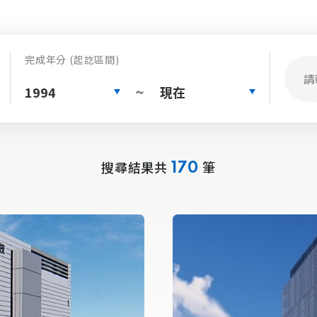
完成年分 (起訖區間)
1994
現在
~
搜尋結果共
筆
170