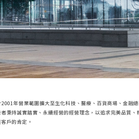
於2001年營業範圍擴大至生化科技、醫療、百貨商場、金融總
營者秉持誠實踏實、永續經營的經營理念，以追求完美品質、
獲客戶的肯定。