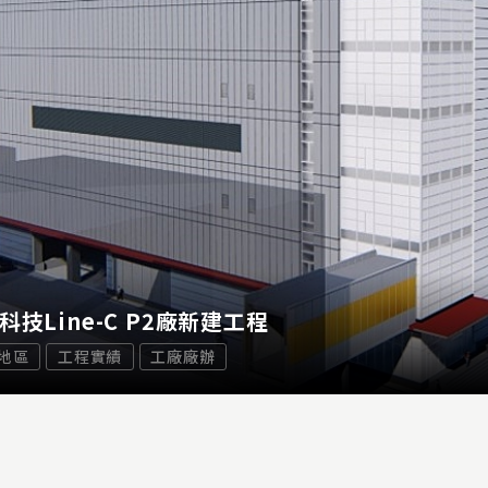
科技Line-C P2廠新建工程
地區
工程實績
工廠廠辦