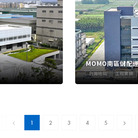
MOMO南區儲配
台灣地區
工程實績
1
2
3
4
5