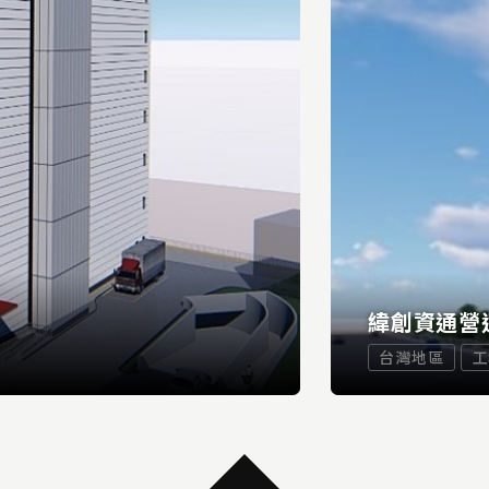
緯創資通營
台灣地區
工
...
READ MORE