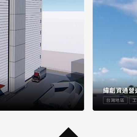
緯創資通營
台灣地區
工
...
READ MORE