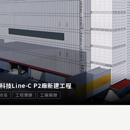
科技Line-C P2廠新建工程
地區
工程實績
工廠廠辦