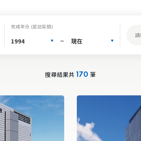
完成年分 (起訖區間)
1994
現在
~
搜尋結果共
筆
170