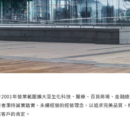
於2001年營業範圍擴大至生化科技、醫療、百貨商場、金融總
營者秉持誠實踏實、永續經營的經營理念，以追求完美品質、
獲客戶的肯定。