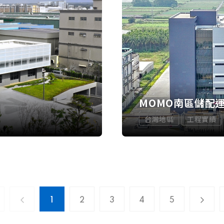
MOMO南區儲配
台灣地區
工程實績
1
2
3
4
5