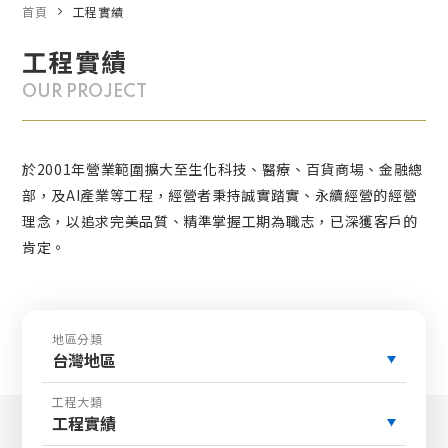
首頁
工程實績
工程實績
OUR PROJECT
於2001年營業範圍擴大至生化科技、醫療、百貨商場、金融總
部，及AI產業等工程，經營者秉持誠實踏實、永續經營的經營
理念，以追求完美品質、精準掌握工期為職志，已深獲客戶的
肯定。
地區分類
台灣地區
工程大類
工程實績