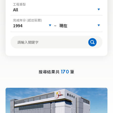
工程類型
All
完成年分 (起訖區間)
1994
現在
~
搜尋結果共
筆
170