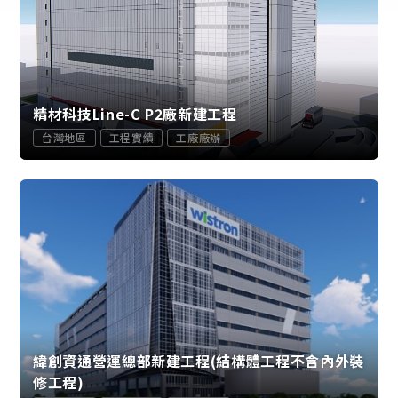
精材科技Line-C P2廠新建工程
台灣地區
工程實績
工廠廠辦
緯創資通營運總部新建工程(結構體工程不含內外裝
修工程)