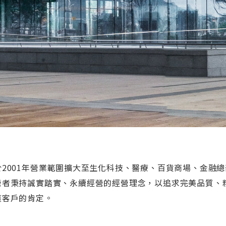
於2001年營業範圍擴大至生化科技、醫療、百貨商場、金融總
營者秉持誠實踏實、永續經營的經營理念，以追求完美品質、
獲客戶的肯定。