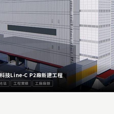
科技Line-C P2廠新建工程
地區
工程實績
工廠廠辦