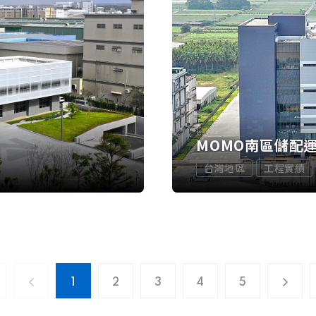
MOMO南區儲配
台灣地區
工程實績
1
2
3
4
5