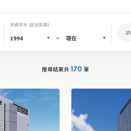
完成年分 (起訖區間)
1994
現在
~
搜尋結果共
筆
170