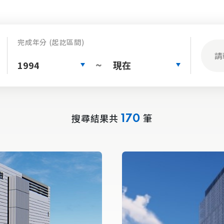
完成年分 (起訖區間)
1994
現在
~
搜尋結果共
筆
170