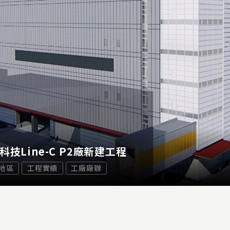
科技Line-C P2廠新建工程
地區
工程實績
工廠廠辦