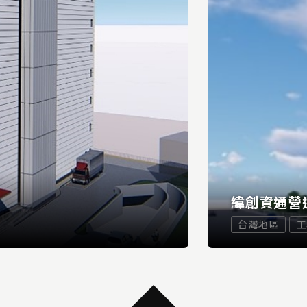
緯創資通營
台灣地區
工
...
READ MORE