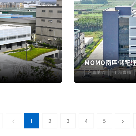
MOMO南區儲配
台灣地區
工程實績
1
2
3
4
5