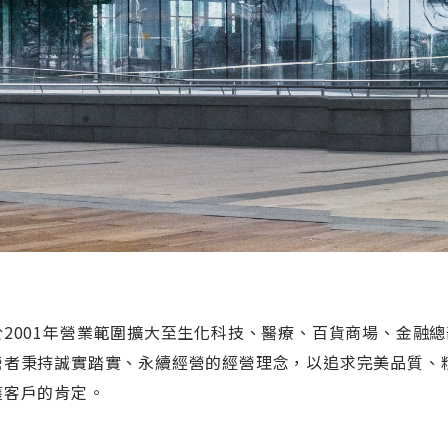
於2001年營業範圍擴大至生化科技、醫療、百貨商場、金融總
營者秉持誠實踏實、永續經營的經營理念，以追求完美品質、
獲客戶的肯定。