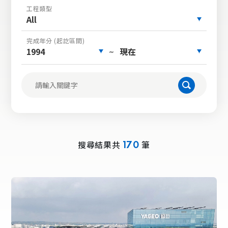
工程類型
All
完成年分 (起訖區間)
1994
現在
~
搜尋結果共
筆
170