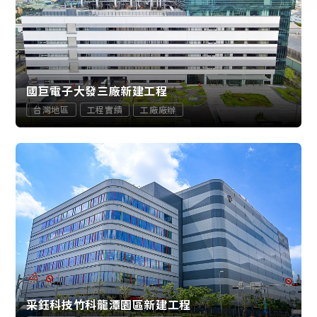
國巨電子大發三廠新建工程
台灣地區
工程實績
工廠廠辦
采鈺科技竹科龍潭園區新建工程