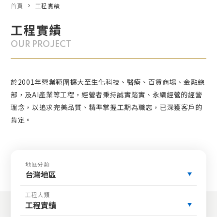
首頁
工程實績
工程實績
OUR PROJECT
於2001年營業範圍擴大至生化科技、醫療、百貨商場、金融總
部，及AI產業等工程，經營者秉持誠實踏實、永續經營的經營
理念，以追求完美品質、精準掌握工期為職志，已深獲客戶的
肯定。
地區分類
台灣地區
工程大類
工程實績