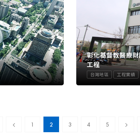
彰化基督教醫療財
工程
台灣地區
工程實績
1
2
3
4
5