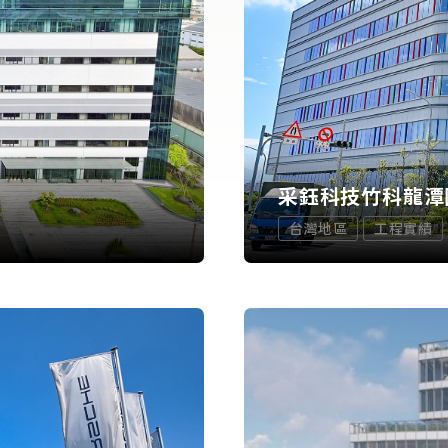
采鈺科技竹科龍潭
台灣地區
工程實績