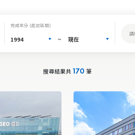
完成年分 (起訖區間)
1994
現在
~
搜尋結果共
筆
170