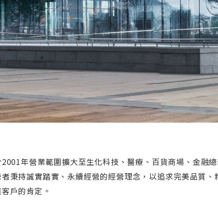
於2001年營業範圍擴大至生化科技、醫療、百貨商場、金融總
營者秉持誠實踏實、永續經營的經營理念，以追求完美品質、
獲客戶的肯定。