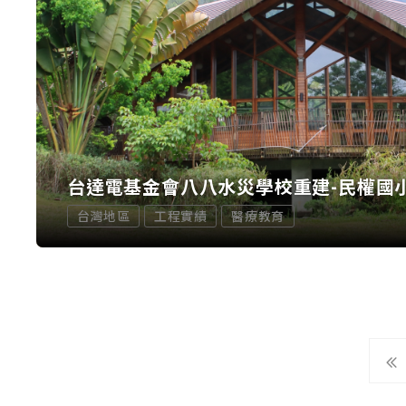
台達電基金會八八水災學校重建-民權國
台灣地區
工程實績
醫療教育