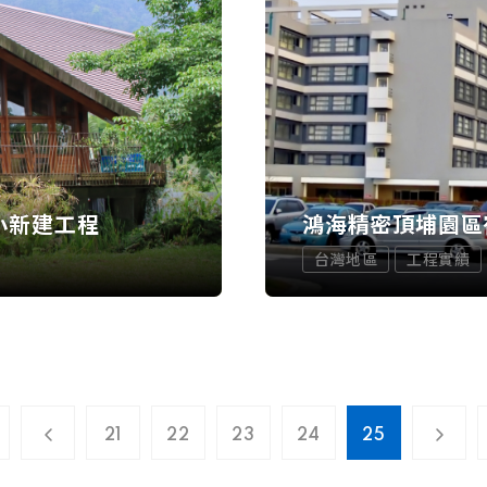
小新建工程
鴻海精密頂埔園區
台灣地區
工程實績
21
22
23
24
25