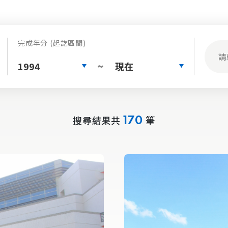
完成年分 (起訖區間)
1994
現在
~
搜尋結果共
筆
170