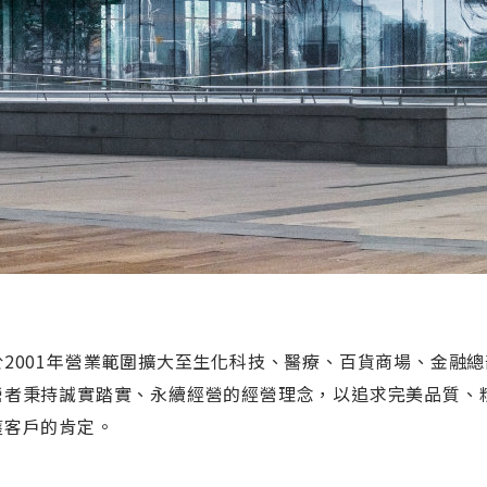
於2001年營業範圍擴大至生化科技、醫療、百貨商場、金融總
營者秉持誠實踏實、永續經營的經營理念，以追求完美品質、
獲客戶的肯定。