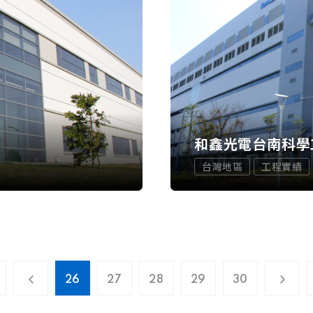
程
和鑫光電台南科學
台灣地區
工程實績
26
27
28
29
30