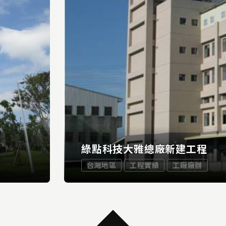
綠點科技大雅總廠新建工程
台灣地區
工程實績
工廠廠辦
...
MORE