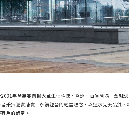
於2001年營業範圍擴大至生化科技、醫療、百貨商場、金融總
營者秉持誠實踏實、永續經營的經營理念，以追求完美品質、
獲客戶的肯定。