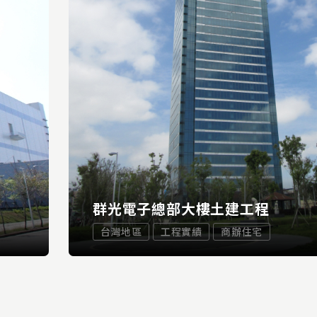
群光電子總部大樓土建工程
台灣地區
工程實績
商辦住宅
...
E
READ 