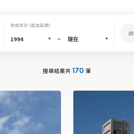
完成年分 (起訖區間)
1994
現在
~
搜尋結果共
筆
170