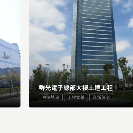
群光電子總部大樓土建工程
台灣地區
工程實績
商辦住宅
...
E
READ 