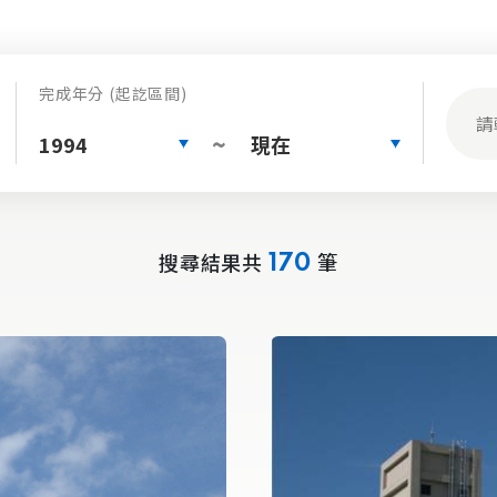
完成年分 (起訖區間)
1994
現在
~
搜尋結果共
筆
170