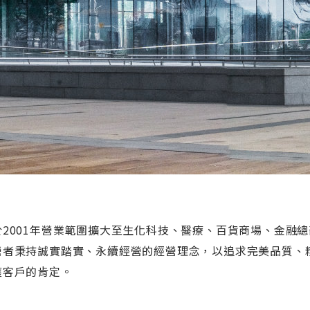
於2001年營業範圍擴大至生化科技、醫療、百貨商場、金融總
營者秉持誠實踏實、永續經營的經營理念，以追求完美品質、
獲客戶的肯定。