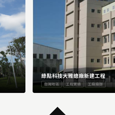
綠點科技大雅總廠新建工程
台灣地區
工程實績
工廠廠辦
...
MORE