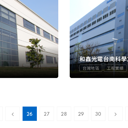
程
和鑫光電台南科學
台灣地區
工程實績
26
27
28
29
30