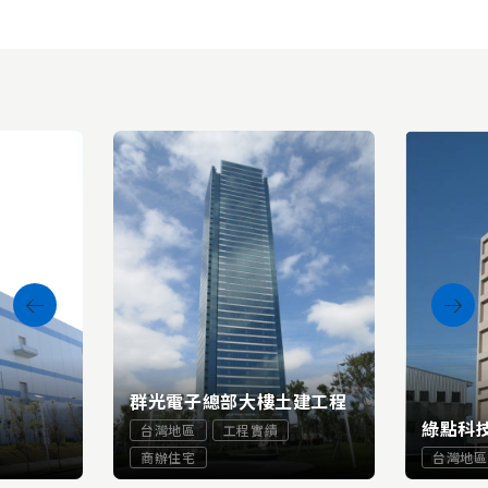
群光電子總部大樓土建工程
綠點科
台灣地區
工程實績
商辦住宅
台灣地區