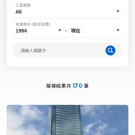
工程類型
All
完成年分 (起訖區間)
1994
現在
~
搜尋結果共
筆
170