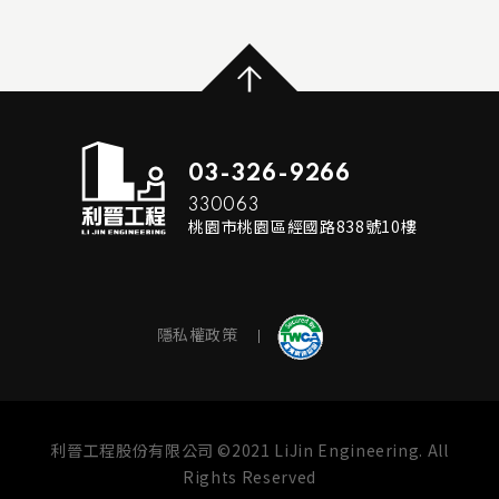
...
...
MORE
READ MORE
03-326-9266
330063
桃園市桃園區經國路838號10樓
隱私權政策
利晉工程股份有限公司 ©2021 LiJin Engineering. All
Rights Reserved