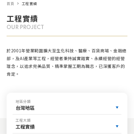
首頁
工程實績
工程實績
OUR PROJECT
於2001年營業範圍擴大至生化科技、醫療、百貨商場、金融總
部，及AI產業等工程，經營者秉持誠實踏實、永續經營的經營
理念，以追求完美品質、精準掌握工期為職志，已深獲客戶的
肯定。
地區分類
台灣地區
工程大類
工程實績