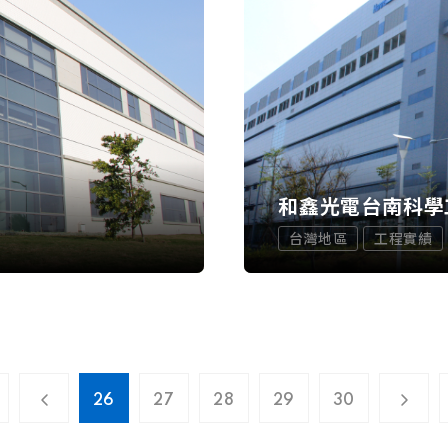
程
和鑫光電台南科學
台灣地區
工程實績
26
27
28
29
30