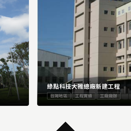
綠點科技大雅總廠新建工程
台灣地區
工程實績
工廠廠辦
...
MORE