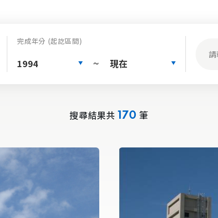
完成年分 (起訖區間)
1994
現在
~
搜尋結果共
筆
170