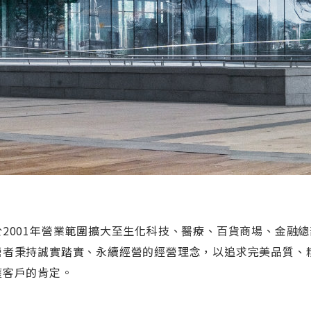
於2001年營業範圍擴大至生化科技、醫療、百貨商場、金融總
營者秉持誠實踏實、永續經營的經營理念，以追求完美品質、
獲客戶的肯定。