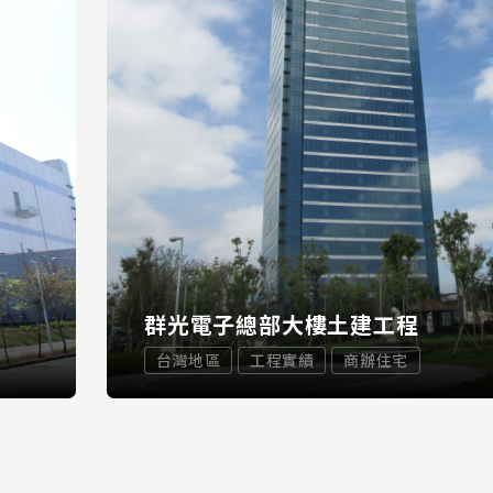
群光電子總部大樓土建工程
台灣地區
工程實績
商辦住宅
...
E
READ 