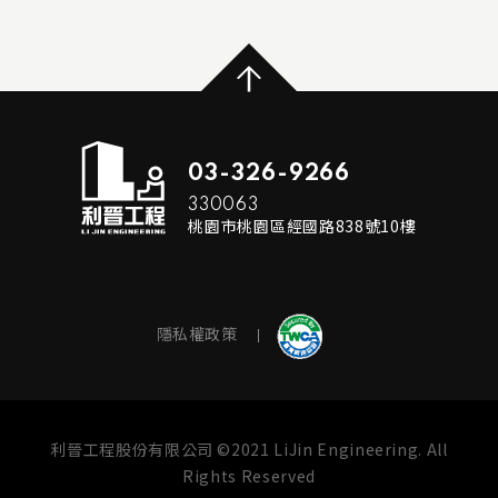
...
...
MORE
READ MORE
03-326-9266
330063
桃園市桃園區經國路838號10樓
隱私權政策
利晉工程股份有限公司 ©2021 LiJin Engineering. All
Rights Reserved