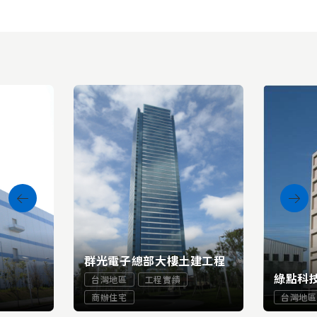
群光電子總部大樓土建工程
綠點科
台灣地區
工程實績
商辦住宅
台灣地區