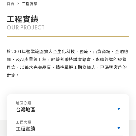
首頁
工程實績
工程實績
OUR PROJECT
於2001年營業範圍擴大至生化科技、醫療、百貨商場、金融總
部，及AI產業等工程，經營者秉持誠實踏實、永續經營的經營
理念，以追求完美品質、精準掌握工期為職志，已深獲客戶的
肯定。
地區分類
台灣地區
工程大類
工程實績