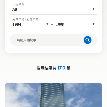
工程類型
All
完成年分 (起訖區間)
1994
現在
~
搜尋結果共
筆
170