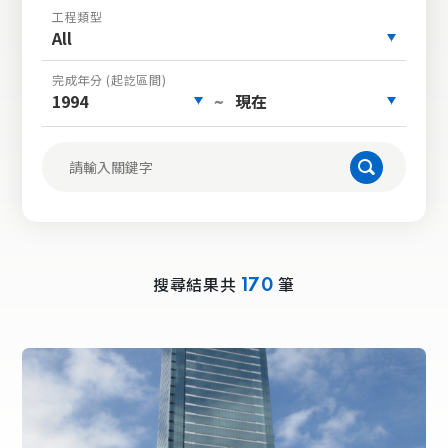
工程類型
All
完成年分 (起訖區間)
1994
現在
~
搜尋結果共
筆
170