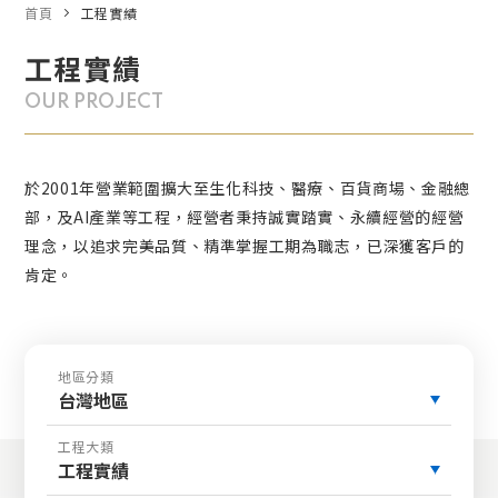
首頁
工程實績
工程實績
OUR PROJECT
於2001年營業範圍擴大至生化科技、醫療、百貨商場、金融總
部，及AI產業等工程，經營者秉持誠實踏實、永續經營的經營
理念，以追求完美品質、精準掌握工期為職志，已深獲客戶的
肯定。
地區分類
台灣地區
工程大類
工程實績