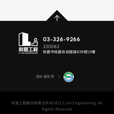
...
...
MORE
READ MORE
03-326-9266
330063
桃園市桃園區經國路838號10樓
隱私權政策
利晉工程股份有限公司 ©2021 LiJin Engineering. All
Rights Reserved