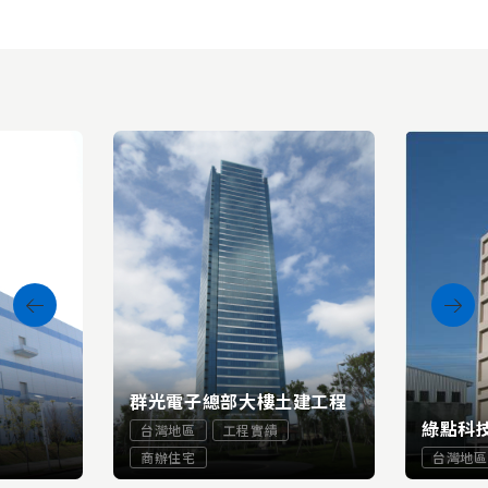
群光電子總部大樓土建工程
綠點科
台灣地區
工程實績
商辦住宅
台灣地區