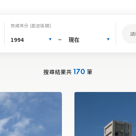
完成年分 (起訖區間)
1994
現在
~
搜尋結果共
筆
170