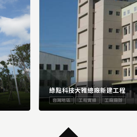
綠點科技大雅總廠新建工程
台灣地區
工程實績
工廠廠辦
...
MORE