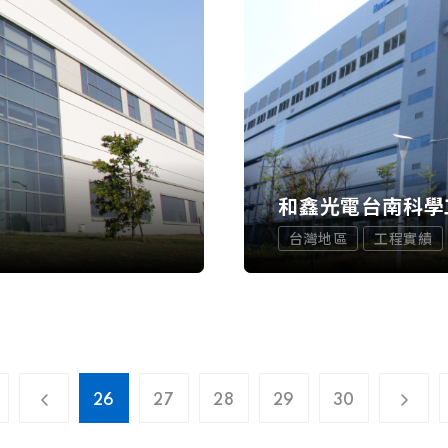
程
和鑫光電台南科學
台灣地區
工程實績
26
27
28
29
30