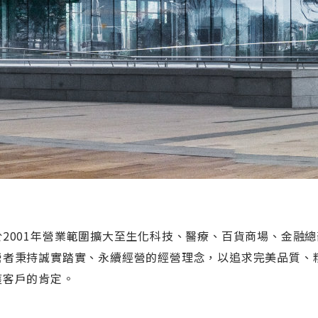
於2001年營業範圍擴大至生化科技、醫療、百貨商場、金融總
營者秉持誠實踏實、永續經營的經營理念，以追求完美品質、
獲客戶的肯定。