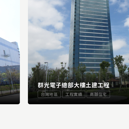
群光電子總部大樓土建工程
台灣地區
工程實績
商辦住宅
...
E
READ 