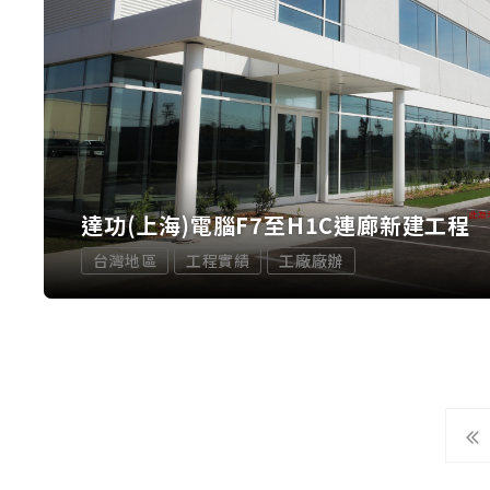
達功(上海)電腦F7至H1C連廊新建工程
台灣地區
工程實績
工廠廠辦