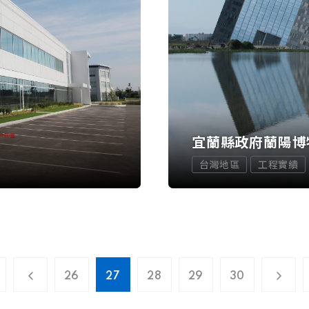
宜蘭縣政府蘭陽博
台灣地區
工程實績
26
27
28
29
30