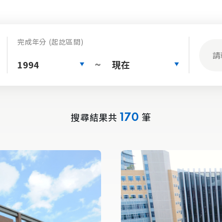
完成年分 (起訖區間)
1994
現在
~
搜尋結果共
筆
170