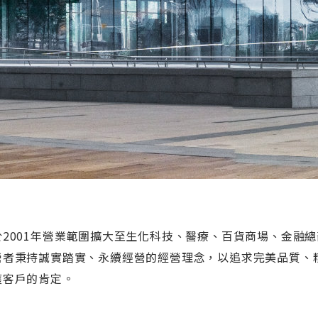
於2001年營業範圍擴大至生化科技、醫療、百貨商場、金融總
營者秉持誠實踏實、永續經營的經營理念，以追求完美品質、
獲客戶的肯定。