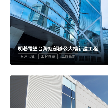
明碁電通台灣總部辦公大樓新建工程
台灣地區
工程實績
工廠廠辦