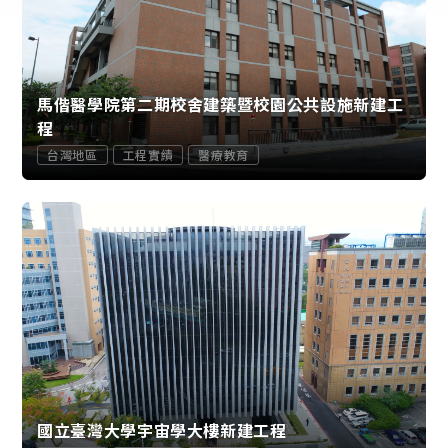
馬偕醫學院第二期校舍建築暨校園公共設施新建工
程
台灣地區
工程實績
醫療教育
國立臺灣大學宇宙學大樓新建工程