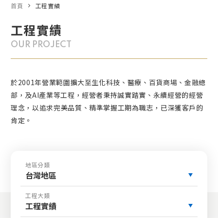
首頁
工程實績
工程實績
OUR PROJECT
於2001年營業範圍擴大至生化科技、醫療、百貨商場、金融總
部，及AI產業等工程，經營者秉持誠實踏實、永續經營的經營
理念，以追求完美品質、精準掌握工期為職志，已深獲客戶的
肯定。
地區分類
台灣地區
工程大類
工程實績