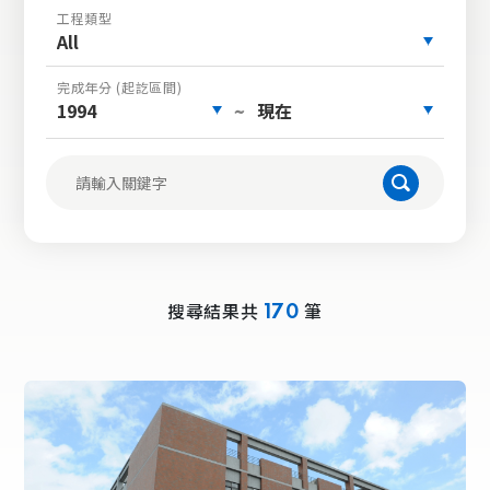
工程類型
All
完成年分 (起訖區間)
1994
現在
~
搜尋結果共
筆
170