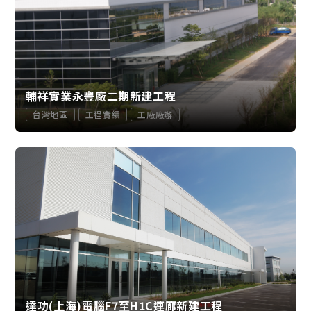
輔祥實業永豐廠二期新建工程
台灣地區
工程實績
工廠廠辦
達功(上海)電腦F7至H1C連廊新建工程