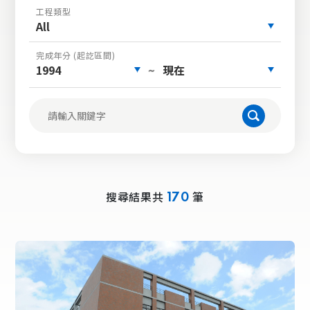
工程類型
All
完成年分 (起訖區間)
1994
現在
~
搜尋結果共
筆
170