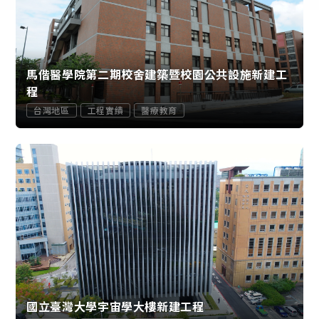
馬偕醫學院第二期校舍建築暨校園公共設施新建工
程
台灣地區
工程實績
醫療教育
國立臺灣大學宇宙學大樓新建工程