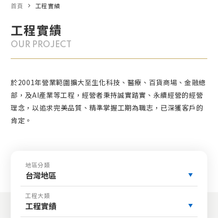
首頁
工程實績
工程實績
OUR PROJECT
於2001年營業範圍擴大至生化科技、醫療、百貨商場、金融總
部，及AI產業等工程，經營者秉持誠實踏實、永續經營的經營
理念，以追求完美品質、精準掌握工期為職志，已深獲客戶的
肯定。
地區分類
台灣地區
工程大類
工程實績