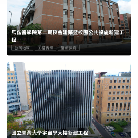
馬偕醫學院第二期校舍建築暨校園公共設施新建工
程
台灣地區
工程實績
醫療教育
國立臺灣大學宇宙學大樓新建工程