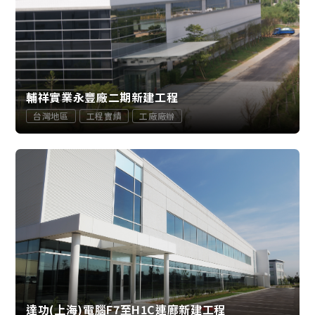
輔祥實業永豐廠二期新建工程
台灣地區
工程實績
工廠廠辦
達功(上海)電腦F7至H1C連廊新建工程