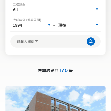
工程類型
All
完成年分 (起訖區間)
1994
現在
~
搜尋結果共
筆
170