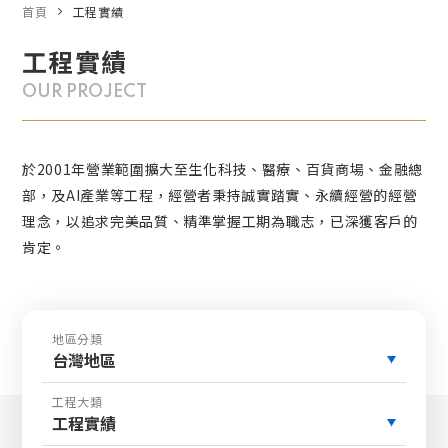
首頁
工程實績
工程實績
OUR PROJECT
於2001年營業範圍擴大至生化科技、醫療、百貨商場、金融總
部，及AI產業等工程，經營者秉持誠實踏實、永續經營的經營
理念，以追求完美品質、精準掌握工期為職志，已深獲客戶的
肯定。
地區分類
台灣地區
工程大類
工程實績