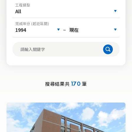
工程類型
All
完成年分 (起訖區間)
1994
現在
~
搜尋結果共
筆
170