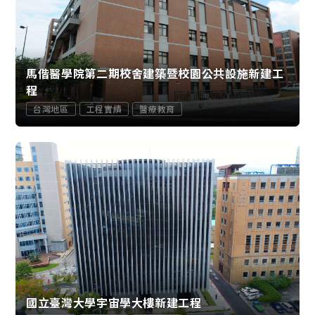
馬偕醫學院第二期校舍建築暨校園公共設施新建工
程
台灣地區
工程實績
醫療教育
國立臺灣大學宇宙學大樓新建工程