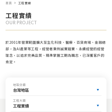
首頁
工程實績
工程實績
OUR PROJECT
於2001年營業範圍擴大至生化科技、醫療、百貨商場、金融總
部，及AI產業等工程，經營者秉持誠實踏實、永續經營的經營
理念，以追求完美品質、精準掌握工期為職志，已深獲客戶的
肯定。
地區分類
台灣地區
工程大類
工程實績