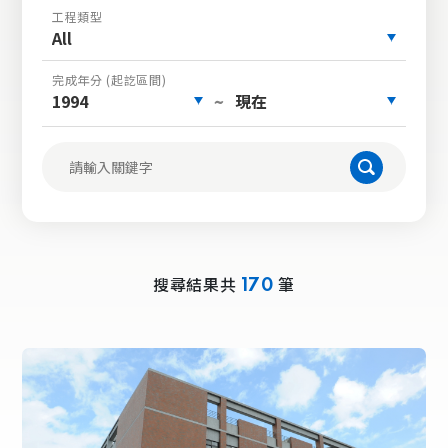
工程類型
All
完成年分 (起訖區間)
1994
現在
~
搜尋結果共
筆
170