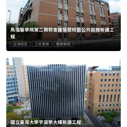
馬偕醫學院第二期校舍建築暨校園公共設施新建工
程
台灣地區
工程實績
醫療教育
國立臺灣大學宇宙學大樓新建工程