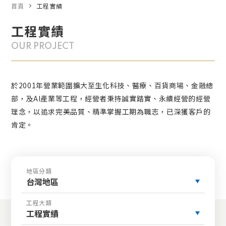
首頁
工程實績
工程實績
OUR PROJECT
於2001年營業範圍擴大至生化科技、醫療、百貨商場、金融總
部，及AI產業等工程，經營者秉持誠實踏實、永續經營的經營
理念，以追求完美品質、精準掌握工期為職志，已深獲客戶的
肯定。
地區分類
台灣地區
工程大類
工程實績