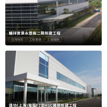
輔祥實業永豐廠二期新建工程
台灣地區
工程實績
工廠廠辦
達功(上海)電腦F7至H1C連廊新建工程