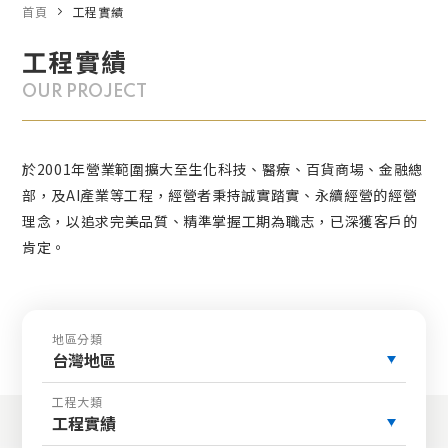
首頁
工程實績
工程實績
OUR PROJECT
於2001年營業範圍擴大至生化科技、醫療、百貨商場、金融總
部，及AI產業等工程，經營者秉持誠實踏實、永續經營的經營
理念，以追求完美品質、精準掌握工期為職志，已深獲客戶的
肯定。
地區分類
台灣地區
工程大類
工程實績