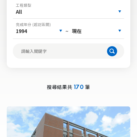
工程類型
All
完成年分 (起訖區間)
1994
現在
~
搜尋結果共
筆
170