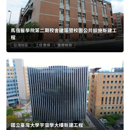
馬偕醫學院第二期校舍建築暨校園公共設施新建工
程
台灣地區
工程實績
醫療教育
國立臺灣大學宇宙學大樓新建工程