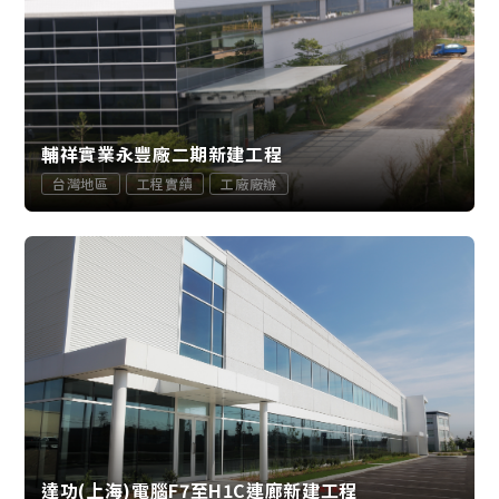
輔祥實業永豐廠二期新建工程
台灣地區
工程實績
工廠廠辦
達功(上海)電腦F7至H1C連廊新建工程