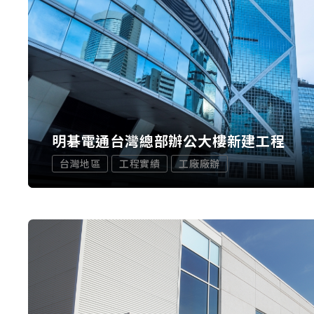
明碁電通台灣總部辦公大樓新建工程
台灣地區
工程實績
工廠廠辦