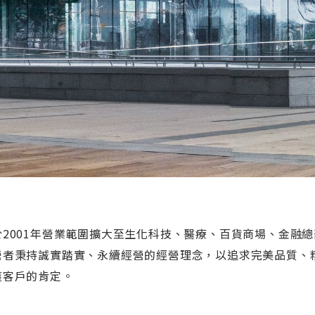
於2001年營業範圍擴大至生化科技、醫療、百貨商場、金融總
營者秉持誠實踏實、永續經營的經營理念，以追求完美品質、
獲客戶的肯定。