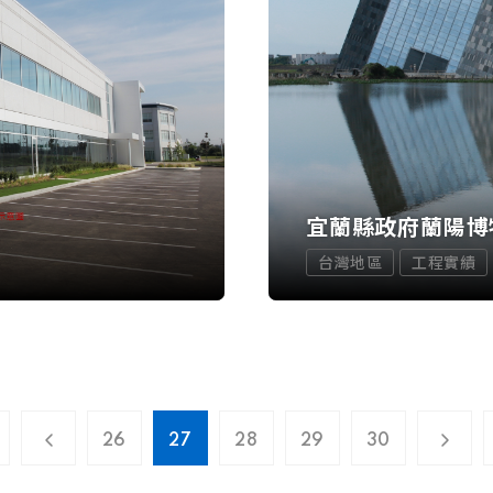
宜蘭縣政府蘭陽博
台灣地區
工程實績
26
27
28
29
30