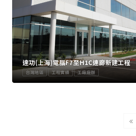
達功(上海)電腦F7至H1C連廊新建工程
台灣地區
工程實績
工廠廠辦