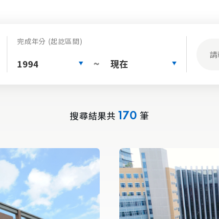
完成年分 (起訖區間)
1994
現在
~
搜尋結果共
筆
170