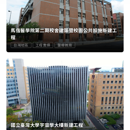
馬偕醫學院第二期校舍建築暨校園公共設施新建工
程
台灣地區
工程實績
醫療教育
國立臺灣大學宇宙學大樓新建工程