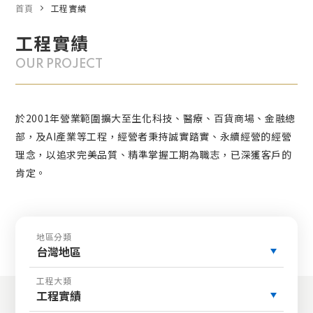
首頁
工程實績
工程實績
OUR PROJECT
於2001年營業範圍擴大至生化科技、醫療、百貨商場、金融總
部，及AI產業等工程，經營者秉持誠實踏實、永續經營的經營
理念，以追求完美品質、精準掌握工期為職志，已深獲客戶的
肯定。
地區分類
台灣地區
工程大類
工程實績