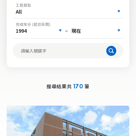
工程類型
All
完成年分 (起訖區間)
1994
現在
~
搜尋結果共
筆
170