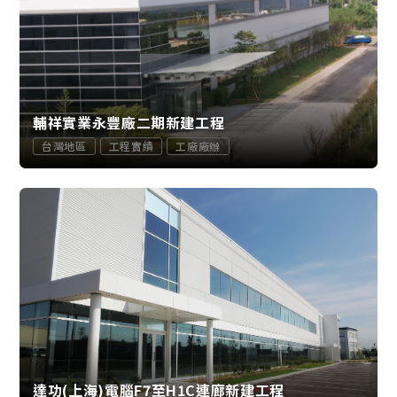
輔祥實業永豐廠二期新建工程
台灣地區
工程實績
工廠廠辦
達功(上海)電腦F7至H1C連廊新建工程