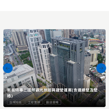
新板特專二國際觀光旅館興建營運案(含連續壁及壁
樁)
台灣地區
工程實績
飯店商場