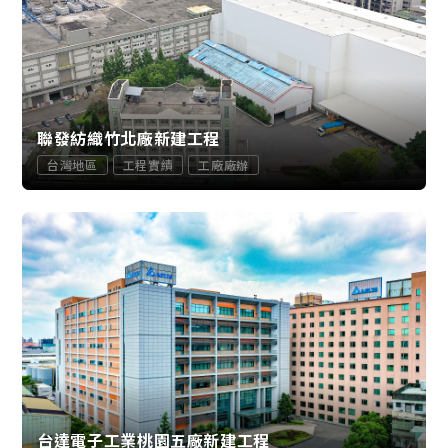
聯發紡織竹北廠新建工程
台灣地區
工程實績
工廠廠辦
台達電子工業桃園五廠新建工程