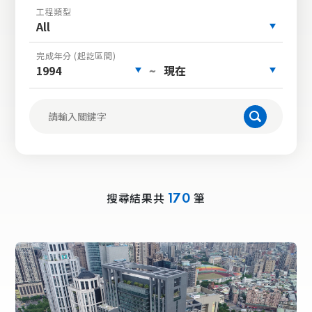
工程類型
All
完成年分 (起訖區間)
1994
現在
~
搜尋結果共
筆
170