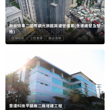
新板特專二國際觀光旅館興建營運案(含連續壁及壁
樁)
台灣地區
工程實績
飯店商場
豐達科技平鎮廠二廠增建工程