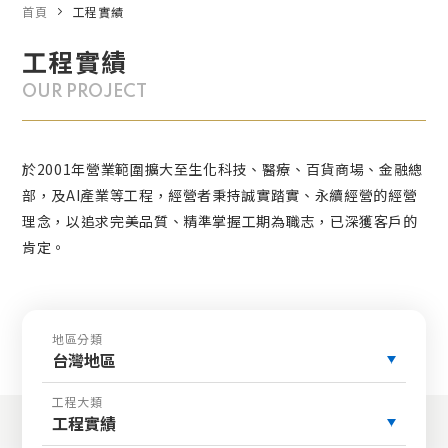
首頁
工程實績
工程實績
OUR PROJECT
於2001年營業範圍擴大至生化科技、醫療、百貨商場、金融總
部，及AI產業等工程，經營者秉持誠實踏實、永續經營的經營
理念，以追求完美品質、精準掌握工期為職志，已深獲客戶的
肯定。
地區分類
台灣地區
工程大類
工程實績