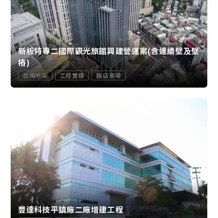
新板特專二國際觀光旅館興建營運案(含連續壁及壁
樁)
台灣地區
工程實績
飯店商場
豐達科技平鎮廠二廠增建工程