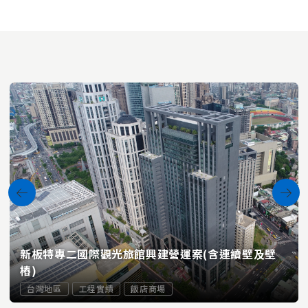
新板特專二國際觀光旅館興建營運案(含連續壁及壁
樁)
台灣地區
工程實績
飯店商場