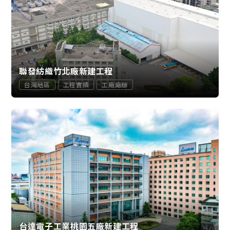
聯發紡織竹北廠新建工程
台灣地區
工程實績
工廠廠辦
台達電子工業桃園五廠新建工程