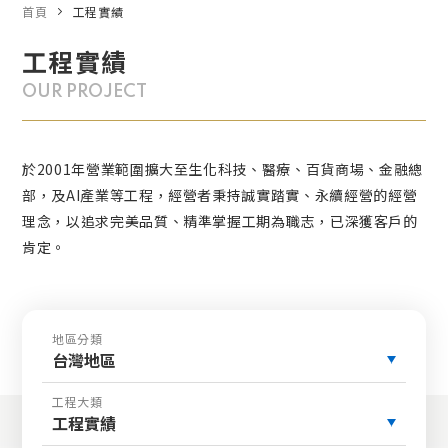
首頁
工程實績
工程實績
OUR PROJECT
於2001年營業範圍擴大至生化科技、醫療、百貨商場、金融總
部，及AI產業等工程，經營者秉持誠實踏實、永續經營的經營
理念，以追求完美品質、精準掌握工期為職志，已深獲客戶的
肯定。
地區分類
台灣地區
工程大類
工程實績