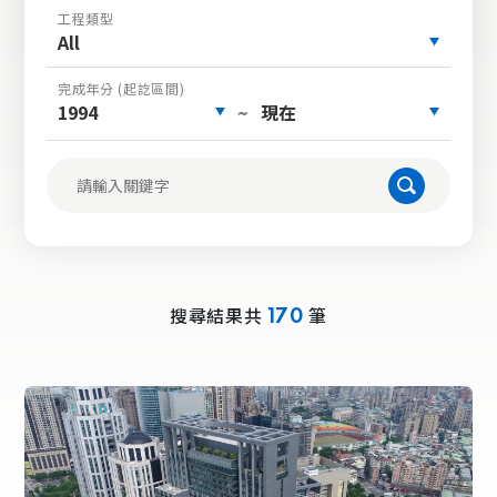
工程類型
All
完成年分 (起訖區間)
1994
現在
~
搜尋結果共
筆
170