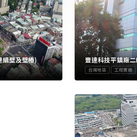
連續壁及壁樁)
豐達科技平鎮廠二
台灣地區
工程實績