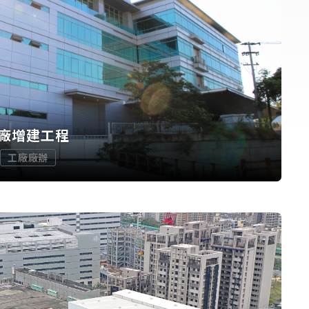
廠增建工程
工廠廠辦