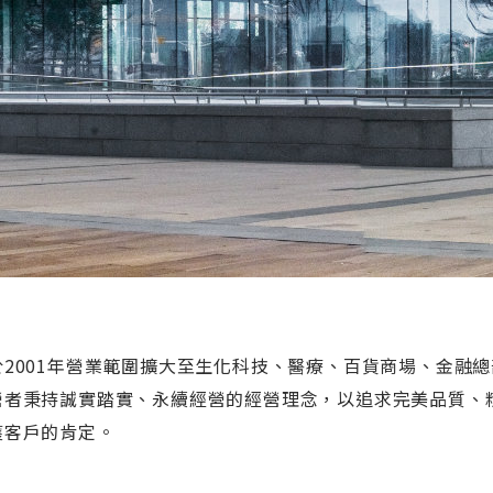
於2001年營業範圍擴大至生化科技、醫療、百貨商場、金融總
營者秉持誠實踏實、永續經營的經營理念，以追求完美品質、
獲客戶的肯定。