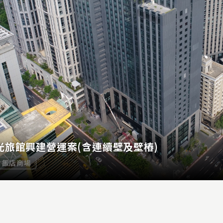
光旅館興建營運案(含連續壁及壁樁)
飯店商場