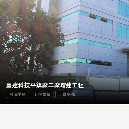
豐達科技平鎮廠二廠增建工程
台灣地區
工程實績
工廠廠辦
...