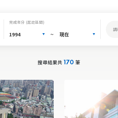
完成年分 (起訖區間)
1994
現在
~
搜尋結果共
筆
170