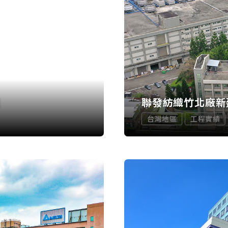
程
聯發紡織竹北廠新
台灣地區
工程實績