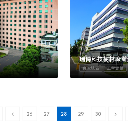
瑞傳科技樹林廠辦
台灣地區
工程實績
26
27
28
29
30