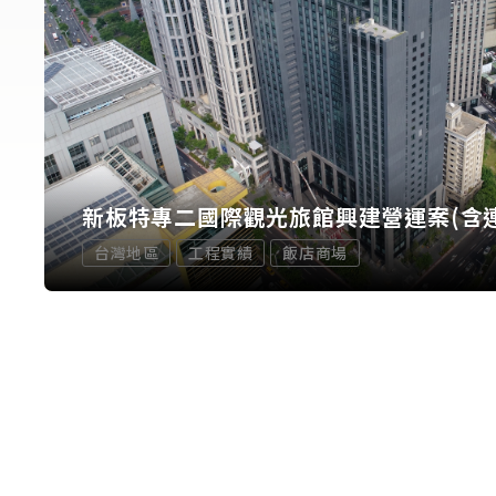
新板特專二國際觀光旅館興建營運案(含
台灣地區
工程實績
飯店商場