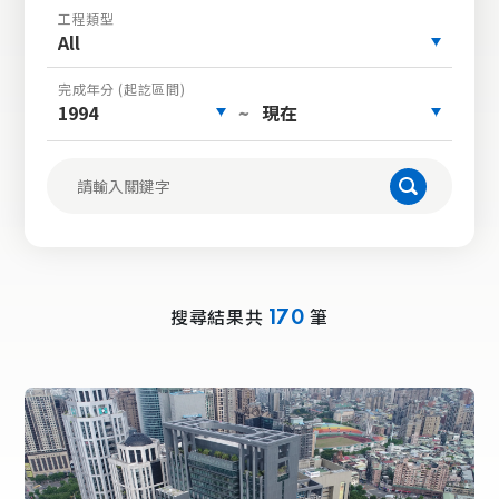
工程類型
All
完成年分 (起訖區間)
1994
現在
~
搜尋結果共
筆
170