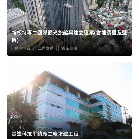
新板特專二國際觀光旅館興建營運案(含連續壁及壁
樁)
台灣地區
工程實績
飯店商場
豐達科技平鎮廠二廠增建工程