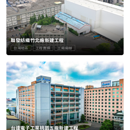
聯發紡織竹北廠新建工程
台灣地區
工程實績
工廠廠辦
台達電子工業桃園五廠新建工程