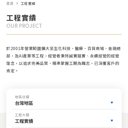
首頁
工程實績
工程實績
OUR PROJECT
於2001年營業範圍擴大至生化科技、醫療、百貨商場、金融總
部，及AI產業等工程，經營者秉持誠實踏實、永續經營的經營
理念，以追求完美品質、精準掌握工期為職志，已深獲客戶的
肯定。
地區分類
台灣地區
工程大類
工程實績