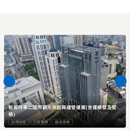
新板特專二國際觀光旅館興建營運案(含連續壁及壁
樁)
台灣地區
工程實績
飯店商場