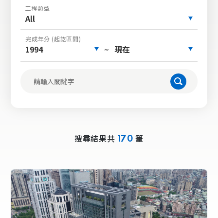
工程類型
All
完成年分 (起訖區間)
1994
現在
~
搜尋結果共
筆
170