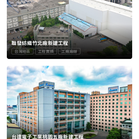
聯發紡織竹北廠新建工程
台灣地區
工程實績
工廠廠辦
台達電子工業桃園五廠新建工程