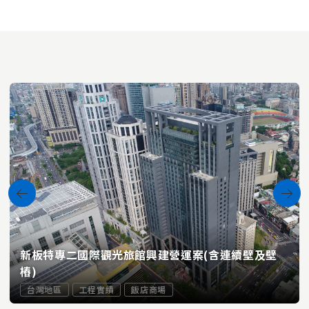
新板特專二國際觀光旅館興建營運案(含連續壁及壁
樁)
台灣地區
工程實績
飯店商場