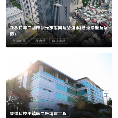
新板特專二國際觀光旅館興建營運案(含連續壁及壁
樁)
台灣地區
工程實績
飯店商場
豐達科技平鎮廠二廠增建工程