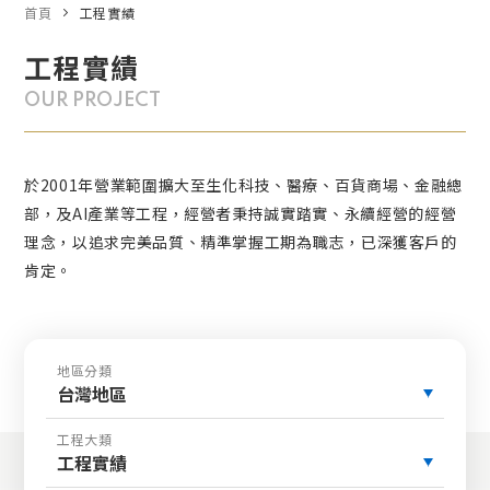
首頁
工程實績
工程實績
OUR PROJECT
於2001年營業範圍擴大至生化科技、醫療、百貨商場、金融總
部，及AI產業等工程，經營者秉持誠實踏實、永續經營的經營
理念，以追求完美品質、精準掌握工期為職志，已深獲客戶的
肯定。
地區分類
台灣地區
工程大類
工程實績