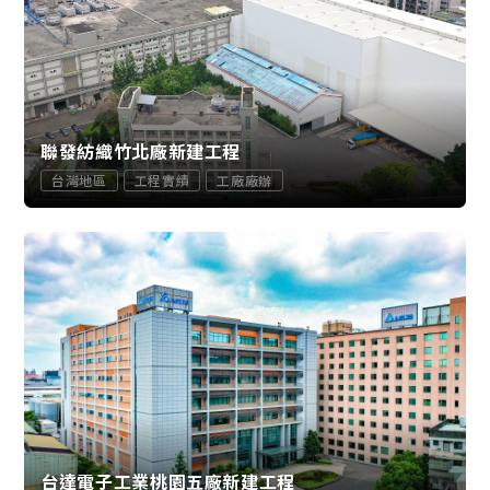
聯發紡織竹北廠新建工程
台灣地區
工程實績
工廠廠辦
台達電子工業桃園五廠新建工程