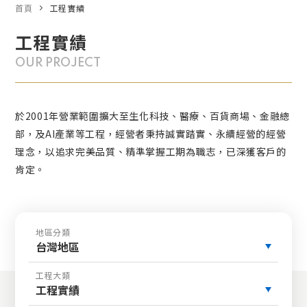
首頁
工程實績
工程實績
OUR PROJECT
於2001年營業範圍擴大至生化科技、醫療、百貨商場、金融總
部，及AI產業等工程，經營者秉持誠實踏實、永續經營的經營
理念，以追求完美品質、精準掌握工期為職志，已深獲客戶的
肯定。
地區分類
台灣地區
工程大類
工程實績