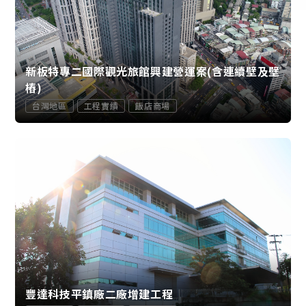
新板特專二國際觀光旅館興建營運案(含連續壁及壁
樁)
台灣地區
工程實績
飯店商場
豐達科技平鎮廠二廠增建工程