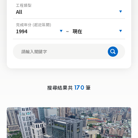
工程類型
All
完成年分 (起訖區間)
1994
現在
~
搜尋結果共
筆
170