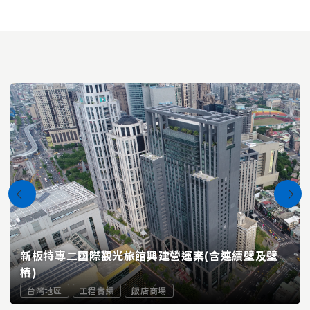
新板特專二國際觀光旅館興建營運案(含連續壁及壁
樁)
台灣地區
工程實績
飯店商場