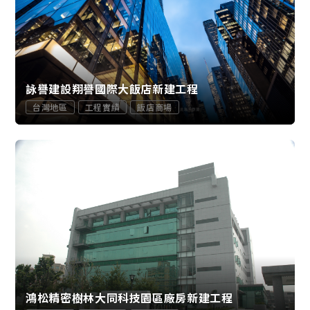
詠譽建設翔譽國際大飯店新建工程
台灣地區
工程實績
飯店商場
鴻松精密樹林大同科技園區廠房新建工程