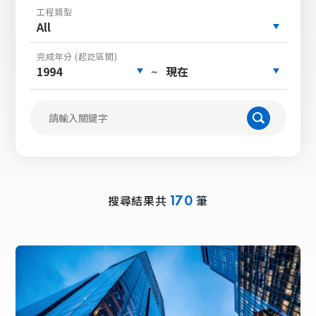
工程類型
All
完成年分 (起訖區間)
1994
現在
~
搜尋結果共
筆
170