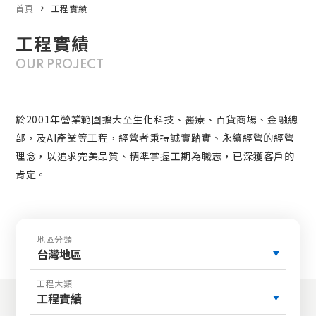
首頁
工程實績
工程實績
OUR PROJECT
於2001年營業範圍擴大至生化科技、醫療、百貨商場、金融總
部，及AI產業等工程，經營者秉持誠實踏實、永續經營的經營
理念，以追求完美品質、精準掌握工期為職志，已深獲客戶的
肯定。
地區分類
台灣地區
工程大類
工程實績