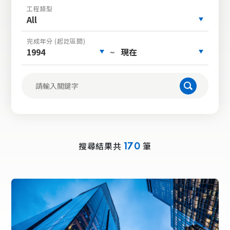
工程類型
All
完成年分 (起訖區間)
1994
現在
~
搜尋結果共
筆
170