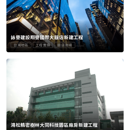
詠譽建設翔譽國際大飯店新建工程
台灣地區
工程實績
飯店商場
鴻松精密樹林大同科技園區廠房新建工程