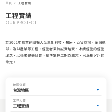
首頁
工程實績
工程實績
OUR PROJECT
於2001年營業範圍擴大至生化科技、醫療、百貨商場、金融總
部，及AI產業等工程，經營者秉持誠實踏實、永續經營的經營
理念，以追求完美品質、精準掌握工期為職志，已深獲客戶的
肯定。
地區分類
台灣地區
工程大類
工程實績