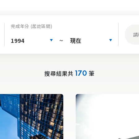
完成年分 (起訖區間)
1994
現在
~
搜尋結果共
筆
170