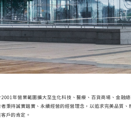
於2001年營業範圍擴大至生化科技、醫療、百貨商場、金融總
營者秉持誠實踏實、永續經營的經營理念，以追求完美品質、
獲客戶的肯定。