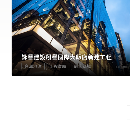
詠譽建設翔譽國際大飯店新建工程
台灣地區
工程實績
飯店商場