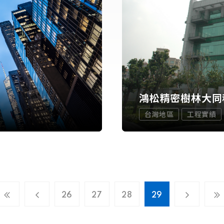
鴻松精密樹林大同
台灣地區
工程實績
26
27
28
29