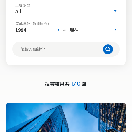
工程類型
All
完成年分 (起訖區間)
1994
現在
~
搜尋結果共
筆
170