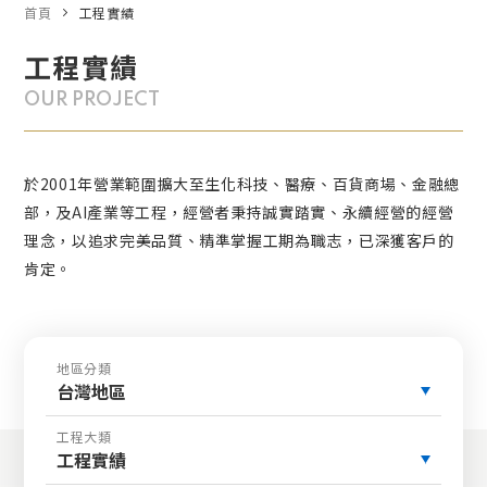
首頁
工程實績
工程實績
OUR PROJECT
於2001年營業範圍擴大至生化科技、醫療、百貨商場、金融總
部，及AI產業等工程，經營者秉持誠實踏實、永續經營的經營
理念，以追求完美品質、精準掌握工期為職志，已深獲客戶的
肯定。
地區分類
台灣地區
工程大類
工程實績