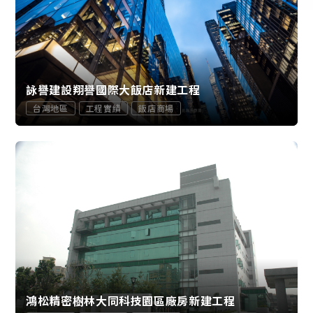
詠譽建設翔譽國際大飯店新建工程
台灣地區
工程實績
飯店商場
鴻松精密樹林大同科技園區廠房新建工程