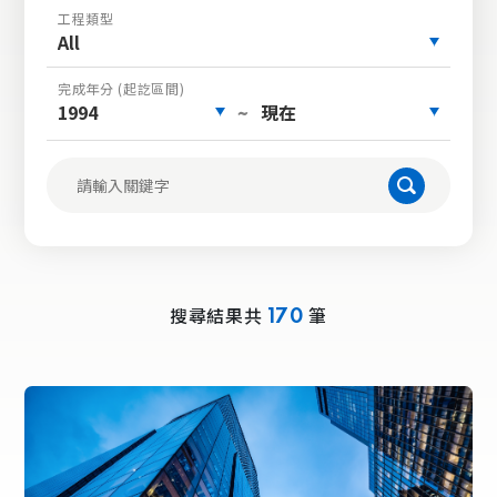
工程類型
All
完成年分 (起訖區間)
1994
現在
~
搜尋結果共
筆
170