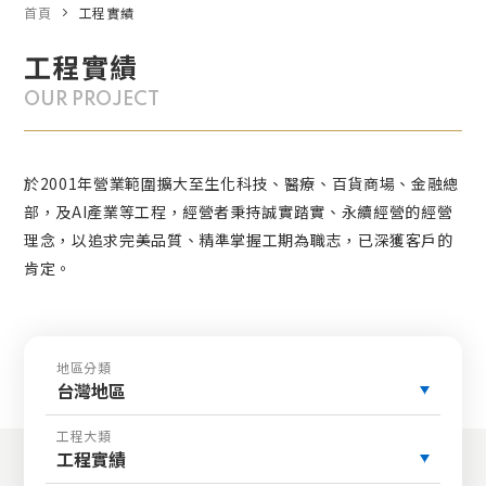
首頁
工程實績
工程實績
OUR PROJECT
於2001年營業範圍擴大至生化科技、醫療、百貨商場、金融總
部，及AI產業等工程，經營者秉持誠實踏實、永續經營的經營
理念，以追求完美品質、精準掌握工期為職志，已深獲客戶的
肯定。
地區分類
台灣地區
工程大類
工程實績