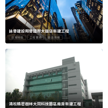
詠譽建設翔譽國際大飯店新建工程
台灣地區
工程實績
飯店商場
鴻松精密樹林大同科技園區廠房新建工程