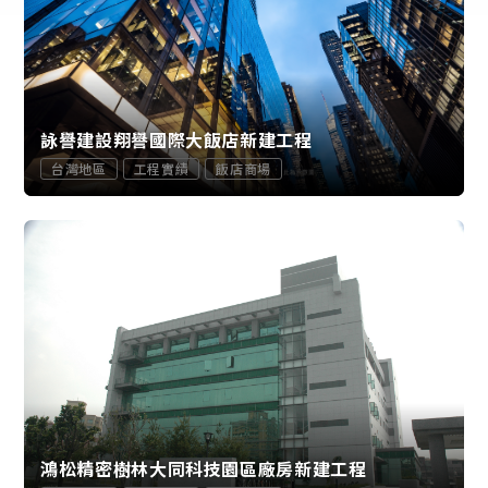
詠譽建設翔譽國際大飯店新建工程
台灣地區
工程實績
飯店商場
鴻松精密樹林大同科技園區廠房新建工程