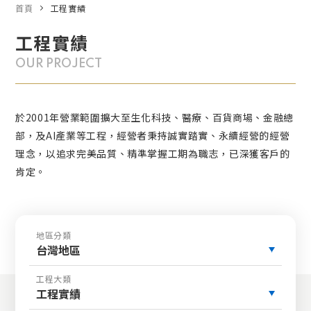
首頁
工程實績
工程實績
OUR PROJECT
於2001年營業範圍擴大至生化科技、醫療、百貨商場、金融總
部，及AI產業等工程，經營者秉持誠實踏實、永續經營的經營
理念，以追求完美品質、精準掌握工期為職志，已深獲客戶的
肯定。
地區分類
台灣地區
工程大類
工程實績