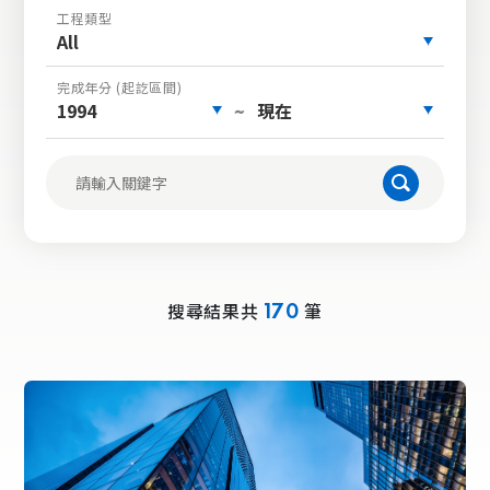
工程類型
All
完成年分 (起訖區間)
1994
現在
~
搜尋結果共
筆
170