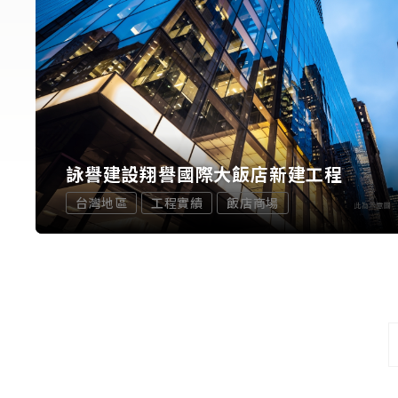
詠譽建設翔譽國際大飯店新建工程
台灣地區
工程實績
飯店商場