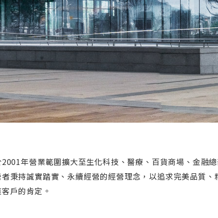
於2001年營業範圍擴大至生化科技、醫療、百貨商場、金融總
營者秉持誠實踏實、永續經營的經營理念，以追求完美品質、
獲客戶的肯定。