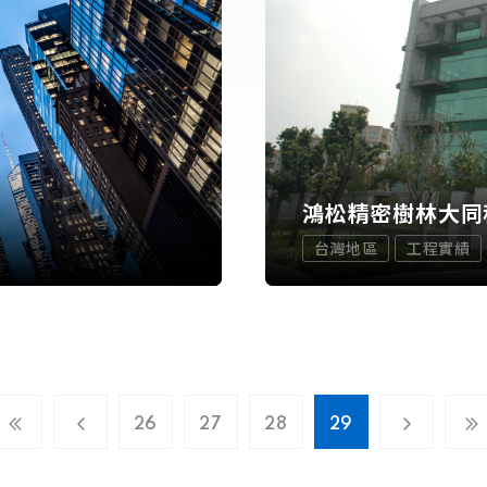
鴻松精密樹林大同
台灣地區
工程實績
26
27
28
29