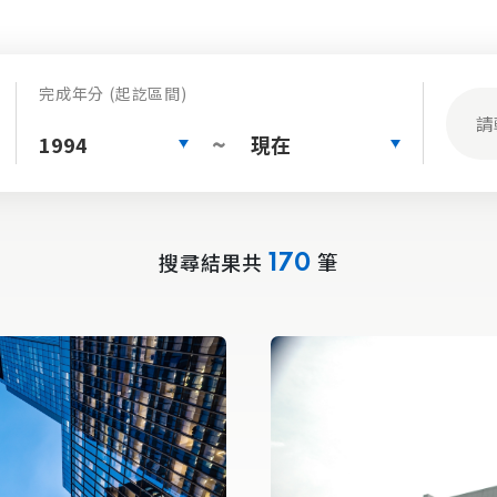
完成年分 (起訖區間)
1994
現在
~
搜尋結果共
筆
170