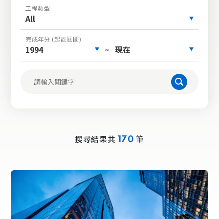
工程類型
All
完成年分 (起訖區間)
1994
現在
~
搜尋結果共
筆
170