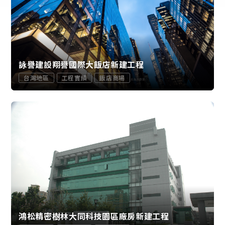
詠譽建設翔譽國際大飯店新建工程
台灣地區
工程實績
飯店商場
鴻松精密樹林大同科技園區廠房新建工程