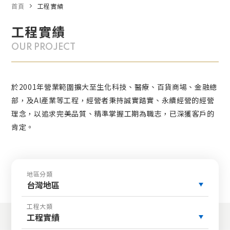
首頁
工程實績
工程實績
OUR PROJECT
於2001年營業範圍擴大至生化科技、醫療、百貨商場、金融總
部，及AI產業等工程，經營者秉持誠實踏實、永續經營的經營
理念，以追求完美品質、精準掌握工期為職志，已深獲客戶的
肯定。
地區分類
台灣地區
工程大類
工程實績