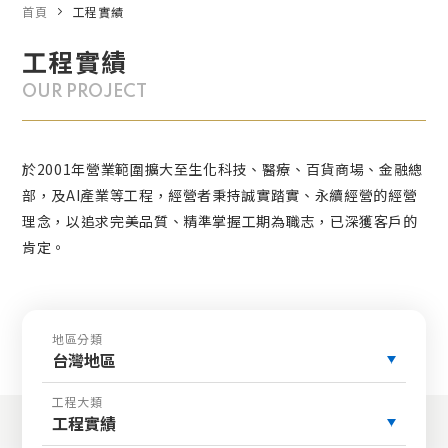
首頁
工程實績
工程實績
OUR PROJECT
於2001年營業範圍擴大至生化科技、醫療、百貨商場、金融總
部，及AI產業等工程，經營者秉持誠實踏實、永續經營的經營
理念，以追求完美品質、精準掌握工期為職志，已深獲客戶的
肯定。
地區分類
台灣地區
工程大類
工程實績