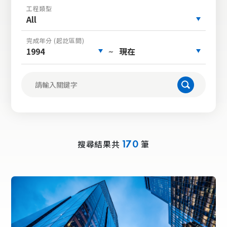
工程類型
All
完成年分 (起訖區間)
1994
現在
~
搜尋結果共
筆
170