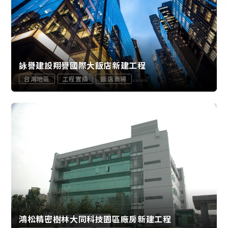
詠譽建設翔譽國際大飯店新建工程
台灣地區
工程實績
飯店商場
鴻松精密樹林大同科技園區廠房新建工程